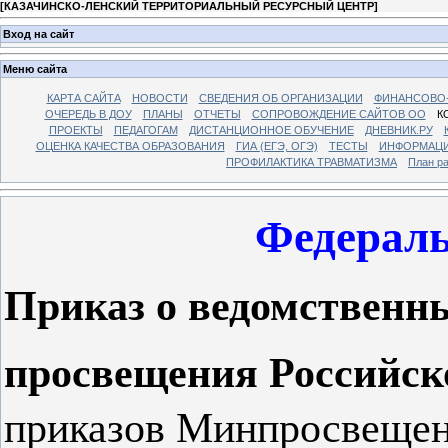
[
КАЗАЧИНСКО-ЛЕНСКИЙ ТЕРРИТОРИАЛЬНЫЙ РЕСУРСНЫЙ ЦЕНТР
]
Вход на сайт
Меню сайта
КАРТА САЙТА
НОВОСТИ
СВЕДЕНИЯ ОБ ОРГАНИЗАЦИИ
ФИНАНСОВО-
ОЧЕРЕДЬ В ДОУ
ПЛАНЫ
ОТЧЕТЫ
СОПРОВОЖДЕНИЕ САЙТОВ ОО
К
ПРОЕКТЫ
ПЕДАГОГАМ
ДИСТАНЦИОННОЕ ОБУЧЕНИЕ
ДНЕВНИК.РУ
ОЦЕНКА КАЧЕСТВА ОБРАЗОВАНИЯ
ГИА (ЕГЭ, ОГЭ)
ТЕСТЫ
ИНФОРМАЦИ
ПРОФИЛАКТИКА ТРАВМАТИЗМА
План р
Федерал
Приказ о ведомственн
просвещения Российс
приказов Минпросвещени