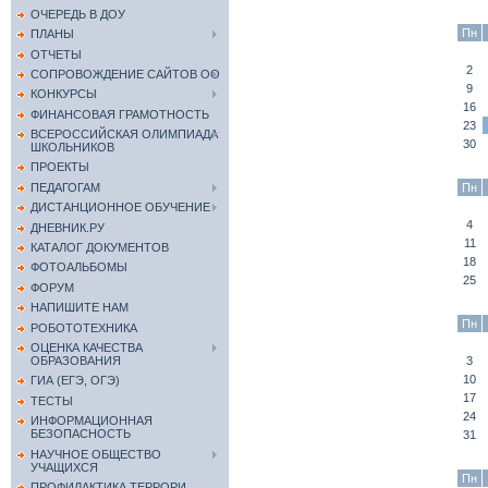
ОЧЕРЕДЬ В ДОУ
Пн
ПЛАНЫ
ОТЧЕТЫ
2
СОПРОВОЖДЕНИЕ САЙТОВ ОО
9
КОНКУРСЫ
16
ФИНАНСОВАЯ ГРАМОТНОСТЬ
23
ВСЕРОССИЙСКАЯ ОЛИМПИАДА
30
ШКОЛЬНИКОВ
ПРОЕКТЫ
Пн
ПЕДАГОГАМ
ДИСТАНЦИОННОЕ ОБУЧЕНИЕ
4
ДНЕВНИК.РУ
11
КАТАЛОГ ДОКУМЕНТОВ
18
ФОТОАЛЬБОМЫ
25
ФОРУМ
НАПИШИТЕ НАМ
Пн
РОБОТОТЕХНИКА
ОЦЕНКА КАЧЕСТВА
3
ОБРАЗОВАНИЯ
10
ГИА (ЕГЭ, ОГЭ)
17
ТЕСТЫ
24
ИНФОРМАЦИОННАЯ
БЕЗОПАСНОСТЬ
31
НАУЧНОЕ ОБЩЕСТВО
УЧАЩИХСЯ
Пн
ПРОФИЛАКТИКА ТЕРРОРИ...