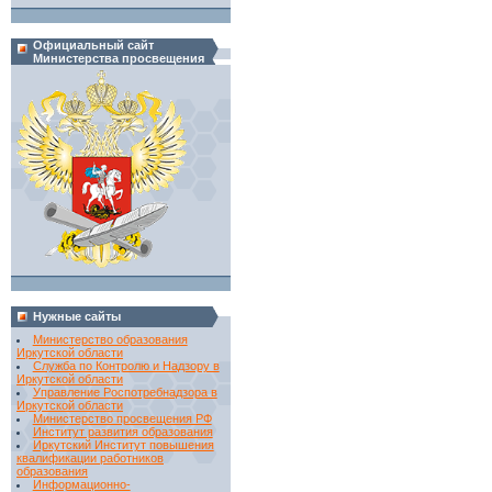
Официальный сайт
Министерства просвещения
Нужные сайты
Министерство образования
Иркутской области
Служба по Контролю и Надзору в
Иркутской области
Управление Роспотребнадзора в
Иркутской области
Министерство просвещения РФ
Институт развития образования
Иркутский Институт повышения
квалификации работников
образования
Информационно-