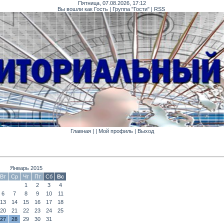
Пятница, 07.08.2026, 17:12
Вы вошли как Гость | Группа "Гости" | RSS
Главная | | Мой профиль | Выход
Январь 2015
Вт
Ср
Чт
Пт
Сб
Вс
1
2
3
4
6
7
8
9
10
11
13
14
15
16
17
18
20
21
22
23
24
25
27
28
29
30
31