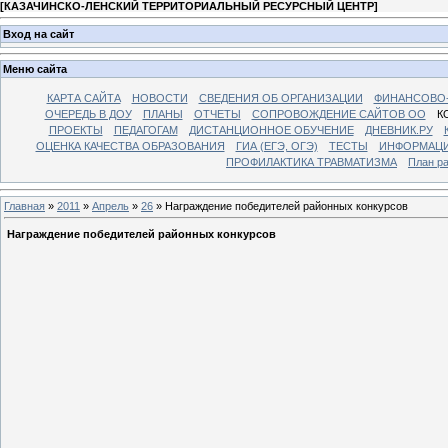
[
КАЗАЧИНСКО-ЛЕНСКИЙ ТЕРРИТОРИАЛЬНЫЙ РЕСУРСНЫЙ ЦЕНТР
]
Вход на сайт
Меню сайта
КАРТА САЙТА
НОВОСТИ
СВЕДЕНИЯ ОБ ОРГАНИЗАЦИИ
ФИНАНСОВО-
ОЧЕРЕДЬ В ДОУ
ПЛАНЫ
ОТЧЕТЫ
СОПРОВОЖДЕНИЕ САЙТОВ ОО
К
ПРОЕКТЫ
ПЕДАГОГАМ
ДИСТАНЦИОННОЕ ОБУЧЕНИЕ
ДНЕВНИК.РУ
ОЦЕНКА КАЧЕСТВА ОБРАЗОВАНИЯ
ГИА (ЕГЭ, ОГЭ)
ТЕСТЫ
ИНФОРМАЦИ
ПРОФИЛАКТИКА ТРАВМАТИЗМА
План р
Главная
»
2011
»
Апрель
»
26
» Награждение победителей районных конкурсов
Награждение победителей районных конкурсов