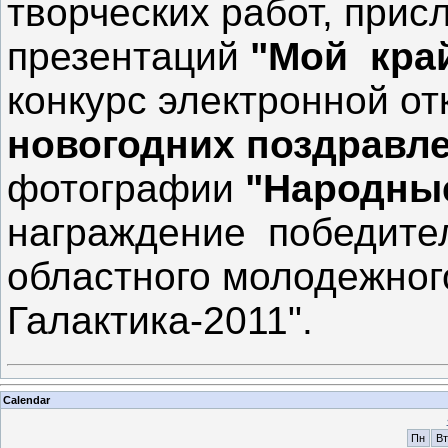
творческих работ, прис
презентаций
"Мой кра
конкурс электронной о
новогодних поздравл
фотографии
"Народны
награждение победител
областного молодежног
Галактика-2011".
Calendar
Пн
Вт