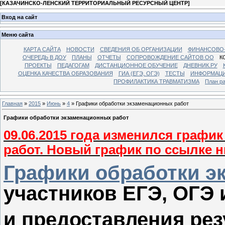
[
КАЗАЧИНСКО-ЛЕНСКИЙ ТЕРРИТОРИАЛЬНЫЙ РЕСУРСНЫЙ ЦЕНТР
]
Вход на сайт
Меню сайта
КАРТА САЙТА
НОВОСТИ
СВЕДЕНИЯ ОБ ОРГАНИЗАЦИИ
ФИНАНСОВО-
ОЧЕРЕДЬ В ДОУ
ПЛАНЫ
ОТЧЕТЫ
СОПРОВОЖДЕНИЕ САЙТОВ ОО
К
ПРОЕКТЫ
ПЕДАГОГАМ
ДИСТАНЦИОННОЕ ОБУЧЕНИЕ
ДНЕВНИК.РУ
ОЦЕНКА КАЧЕСТВА ОБРАЗОВАНИЯ
ГИА (ЕГЭ, ОГЭ)
ТЕСТЫ
ИНФОРМАЦИ
ПРОФИЛАКТИКА ТРАВМАТИЗМА
План р
Главная
»
2015
»
Июнь
»
4
» Графики обработки экзаменационных работ
Графики обработки экзаменационных работ
09.06.2015 года изменился графи
работ. Новый график по ссылке н
Графики обработки э
у
частников ЕГЭ, ОГЭ 
и предоставления рез