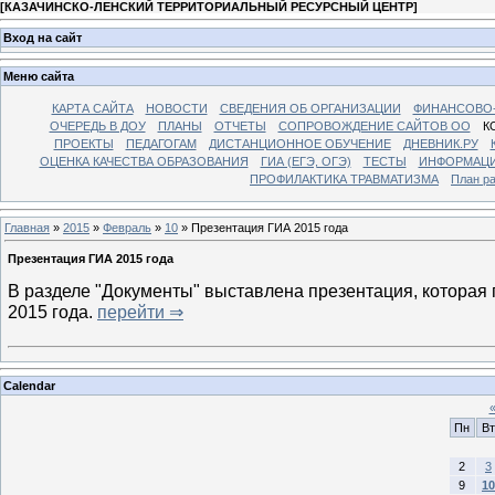
[
КАЗАЧИНСКО-ЛЕНСКИЙ ТЕРРИТОРИАЛЬНЫЙ РЕСУРСНЫЙ ЦЕНТР
]
Вход на сайт
Меню сайта
КАРТА САЙТА
НОВОСТИ
СВЕДЕНИЯ ОБ ОРГАНИЗАЦИИ
ФИНАНСОВО-
ОЧЕРЕДЬ В ДОУ
ПЛАНЫ
ОТЧЕТЫ
СОПРОВОЖДЕНИЕ САЙТОВ ОО
К
ПРОЕКТЫ
ПЕДАГОГАМ
ДИСТАНЦИОННОЕ ОБУЧЕНИЕ
ДНЕВНИК.РУ
ОЦЕНКА КАЧЕСТВА ОБРАЗОВАНИЯ
ГИА (ЕГЭ, ОГЭ)
ТЕСТЫ
ИНФОРМАЦИ
ПРОФИЛАКТИКА ТРАВМАТИЗМА
План р
Главная
»
2015
»
Февраль
»
10
» Презентация ГИА 2015 года
Презентация ГИА 2015 года
В разделе "Документы" выставлена презентация, которая 
2015 года.
перейти ⇒
Calendar
Пн
Вт
2
3
9
10